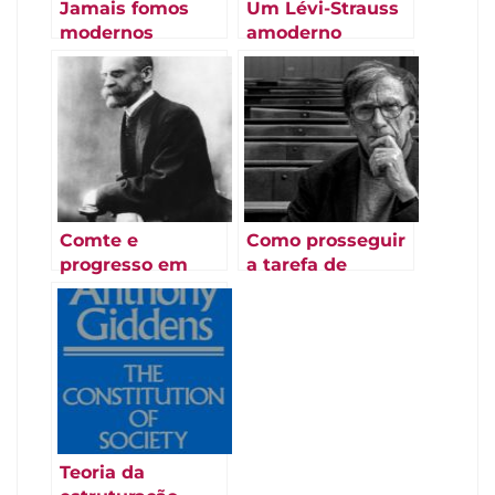
Jamais fomos
Um Lévi-Strauss
modernos
amoderno
(Latour 1994
[1991])
Comte e
Como prosseguir
progresso em
a tarefa de
Durkheim (2007)
delinear
associações?
(Latour 2006)
Teoria da