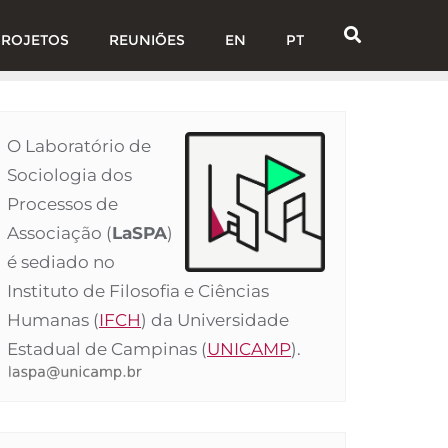
PROJETOS
REUNIÕES
EN
PT
O Laboratório de
Sociologia dos
Processos de
Associação (
LaSPA
)
é sediado no
Instituto de Filosofia e Ciências
Humanas (
IFCH
) da Universidade
Estadual de Campinas (
UNICAMP
).