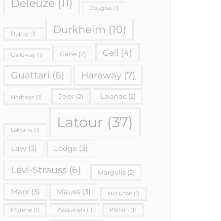
Deleuze
(11)
Douglas
(1)
Durkheim
(10)
Dupuy
(1)
Gell
(4)
Gane
(2)
Galloway
(1)
Haraway
(7)
Guattari
(6)
Joler
(2)
Lalande
(2)
Heritage
(1)
Latour
(37)
LaMarre
(1)
Law
(3)
Lodge
(3)
Lévi-Strauss
(6)
Margulis
(2)
Marx
(3)
Mauss
(3)
McLuhan
(1)
Moreno
(1)
Pasquinelli
(1)
Plotkin
(1)