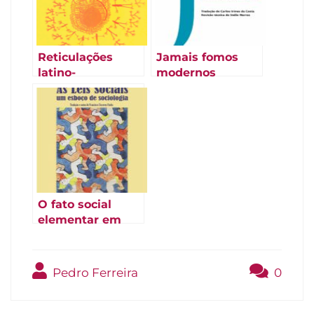
Reticulações
Jamais fomos
latino-
modernos
americanas de
(Latour 1994
Simondon
[1991])
O fato social
elementar em
Tarde (2011)
Pedro Ferreira
0