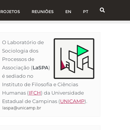
PROJETOS
REUNIÕES
EN
PT
O Laboratório de
Sociologia dos
Processos de
Associação (
LaSPA
)
é sediado no
Instituto de Filosofia e Ciências
Humanas (
IFCH
) da Universidade
Estadual de Campinas (
UNICAMP
).