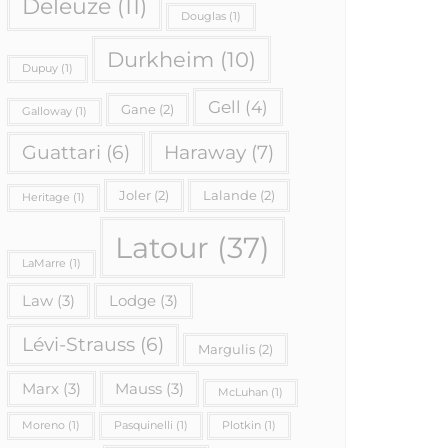
Deleuze
(11)
Douglas
(1)
Durkheim
(10)
Dupuy
(1)
Gell
(4)
Gane
(2)
Galloway
(1)
Haraway
(7)
Guattari
(6)
Joler
(2)
Lalande
(2)
Heritage
(1)
Latour
(37)
LaMarre
(1)
Law
(3)
Lodge
(3)
Lévi-Strauss
(6)
Margulis
(2)
Marx
(3)
Mauss
(3)
McLuhan
(1)
Moreno
(1)
Pasquinelli
(1)
Plotkin
(1)