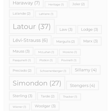
Haraway
(7)
Joler
(2)
Heritage
(1)
Lalande
(2)
LaMarre
(1)
Latour
(37)
Law
(3)
Lodge
(3)
Lévi-Strauss
(6)
Marx
(3)
Margulis
(2)
Mauss
(3)
McLuhan
(1)
Moreno
(1)
Pasquinelli
(1)
Plotkin
(1)
Povinelli
(1)
Sillamy
(4)
Preciado
(2)
Schoenenberger
(1)
Simondon
(27)
Stengers
(4)
Sterling
(3)
Tarde
(2)
Thacker
(1)
Woolgar
(3)
Wiener
(1)