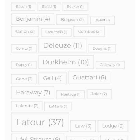
Bacon
(1)
Barad
(1)
Becker
(1)
Benjamin
(4)
Bergson
(2)
Bryant
(1)
Callon
(2)
Combes
(2)
Carruthers
(1)
Deleuze
(11)
Comte
(1)
Douglas
(1)
Durkheim
(10)
Dupuy
(1)
Galloway
(1)
Guattari
(6)
Gell
(4)
Gane
(2)
Haraway
(7)
Joler
(2)
Heritage
(1)
Lalande
(2)
LaMarre
(1)
Latour
(37)
Law
(3)
Lodge
(3)
Lévi-Strauss
(6)