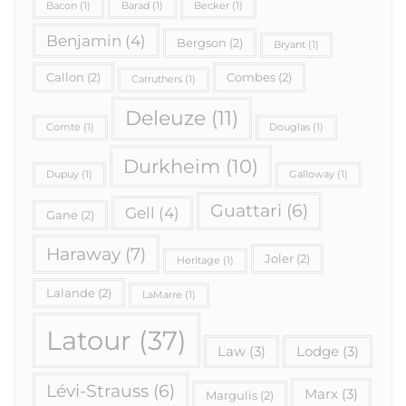
Bacon
(1)
Barad
(1)
Becker
(1)
Benjamin
(4)
Bergson
(2)
Bryant
(1)
Callon
(2)
Combes
(2)
Carruthers
(1)
Deleuze
(11)
Comte
(1)
Douglas
(1)
Durkheim
(10)
Dupuy
(1)
Galloway
(1)
Guattari
(6)
Gell
(4)
Gane
(2)
Haraway
(7)
Joler
(2)
Heritage
(1)
Lalande
(2)
LaMarre
(1)
Latour
(37)
Law
(3)
Lodge
(3)
Lévi-Strauss
(6)
Marx
(3)
Margulis
(2)