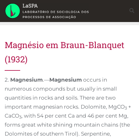
Skip
to
content
Magnésio em Braun-Blanquet
(1932)
2.
Magnesium
.—
Magnesium
occurs in
numerous compounds but usually in small
quantities in rocks and soils. There are two
important magnesian rocks. Dolomite, MgCO
+
3
CaCO
, with 54 per cent Ca and 46 per cent Mg,
3
forms great white shining mountain chains (the
Dolomites of southern Tirol). Serpentine,