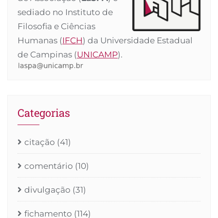
sediado no Instituto de
Filosofia e Ciências
Humanas (
IFCH
) da Universidade Estadual
de Campinas (
UNICAMP
).
Categorias
citação
(41)
comentário
(10)
divulgação
(31)
fichamento
(114)